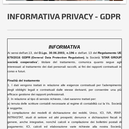
INFORMATIVA PRIVACY - GDPR
INFORMATIVA
Ai sensi dell'art.13, del
D.Lgs. 30.06.2003, n.196
e dell’art. 13 del
Regolamento UE
679/2016
GDPR
(General Data Protection Regulation)
, la Società “
STAR GROUP
società cooperativa
”, titolare del trattamento, comunica quanto segue agli
interessati al trattamento dei dati personali raccolti, ai fini dei rapporti contrattuali in
corso e futuri.
Finalità del trattamento
1. I dati vengono trattati in relazione alle esigenze contrattuali per l’adempimento
degli obblighi legali e contrattuali dalle stesse derivanti, per consentire una più
efficace gestione dei rapporti professionali.
2. In relazione al tipo di servizio richiesto, i dati saranno trattati per:
a) tenuta delle scritture contabili necessarie al regime di contabilità cui la Vs. Società
è soggetta;
b) compilazione dei modelli di dichiarazione dei redditi, Unico, ICI, IVA, IRAP,
INTRASTAT, studi di settore ed altri prospetti; denunce e dichiarazioni fiscali in
genere, anche integrative, nonché calcoli e compilazione dei bollettini postali di
pagamento; ICI, calcoli ed elaborazione varie richieste alla nostra Società;