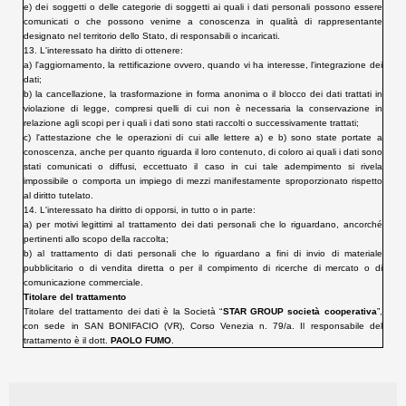
e) dei soggetti o delle categorie di soggetti ai quali i dati personali possono essere
comunicati o che possono venirne a conoscenza in qualità di rappresentante
designato nel territorio dello Stato, di responsabili o incaricati.
13.
L'interessato ha diritto di ottenere:
a) l'aggiornamento, la rettificazione ovvero, quando vi ha interesse, l'integrazione dei
dati;
b) la cancellazione, la trasformazione in forma anonima o il blocco dei dati trattati in
violazione di legge, compresi quelli di cui non è necessaria la conservazione in
relazione agli scopi per i quali i dati sono stati raccolti o successivamente trattati;
c) l'attestazione che le operazioni di cui alle lettere a) e b) sono state portate a
conoscenza, anche per quanto riguarda il loro contenuto, di coloro ai quali i dati sono
stati comunicati o diffusi, eccettuato il caso in cui tale adempimento si rivela
impossibile o comporta un impiego di mezzi manifestamente sproporzionato rispetto
al diritto tutelato.
14.
L'interessato ha diritto di opporsi, in tutto o in parte:
a) per motivi legittimi al trattamento dei dati personali che lo riguardano, ancorché
pertinenti allo scopo della raccolta;
b) al trattamento di dati personali che lo riguardano a fini di invio di materiale
pubblicitario o di vendita diretta o per il compimento di ricerche di mercato o di
comunicazione commerciale.
Titolare del trattamento
Titolare del trattamento dei dati è la Società “
STAR GROUP società cooperativa
”,
con sede in SAN BONIFACIO (VR), Corso Venezia n. 79/a. Il responsabile del
trattamento è il dott.
PAOLO FUMO
.