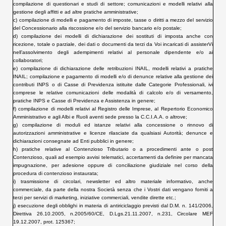
compilazione di questionari e studi di settore; comunicazioni e modelli relativi alla
gestione degli affitti e ad altre pratiche amministrative;
c) compilazione di modelli e pagamento di imposte, tasse o diritti a mezzo del servizio
del Concessionario alla riscossione e/o del servizio bancario e/o postale;
d) compilazione dei modelli di dichiarazione dei sostituti di imposta anche con
ricezione, totale o parziale, dei dati o documenti da terzi da Voi incaricati di assisterVi
nell’assolvimento degli adempimenti relativi al personale dipendente e/o ai
collaboratori;
e) compilazione di dichiarazione delle retribuzioni INAIL, modelli relativi a pratiche
INAIL; compilazione e pagamento di modelli e/o di denunce relative alla gestione dei
contributi INPS o di Casse di Previdenza istituite dalle Categorie Professionali, ivi
comprese le relative comunicazioni delle modalità di calcolo e/o di versamento,
pratiche INPS e Casse di Previdenza e Assistenza in genere;
f) compilazione di modelli relativi al Registro delle Imprese, al Repertorio Economico
Amministrativo e agli Albi e Ruoli aventi sede presso la C.C.I.A.A. o altrove;
g) compilazione di moduli ed istanze relativi alla concessione o rinnovo di
autorizzazioni amministrative e licenze rilasciate da qualsiasi Autorità; denunce e
dichiarazioni consegnate ad Enti pubblici in genere;
h) pratiche relative al Contenzioso Tributario o a procedimenti ante o post
Contenzioso, quali ad esempio avvisi telematici, accertamenti da definire per mancata
impugnazione, per adesione oppure di conciliazione giudiziale nel corso della
procedura di contenzioso instaurata;
i) trasmissione di circolari, newsletter ed altro materiale informativo, anche
commerciale, da parte della nostra Società senza che i Vostri dati vengano forniti a
terzi per servizi di marketing, iniziative commerciali, vendite dirette etc.;
j) esecuzione degli obblighi in materia di antiriciclaggio previsti dal D.M. n. 141/2006,
Direttiva 26.10.2005, n.2005/60/CE, D.Lgs.21.11.2007, n.231, Circolare MEF
19.12.2007, prot. 125367;