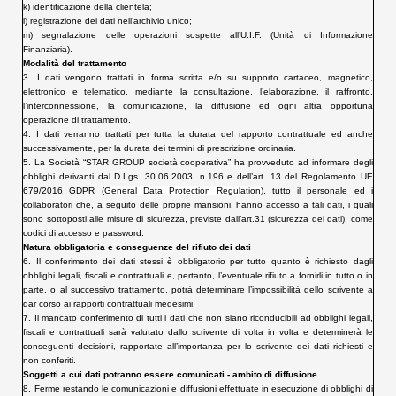
k) identificazione della clientela;
l) registrazione dei dati nell’archivio unico;
m) segnalazione delle operazioni sospette all’U.I.F. (Unità di Informazione
Finanziaria).
Modalità del trattamento
3. I dati vengono trattati in forma scritta e/o su supporto cartaceo, magnetico,
elettronico e telematico, mediante la consultazione, l’elaborazione, il raffronto,
l’interconnessione, la comunicazione, la diffusione ed ogni altra opportuna
operazione di trattamento.
4. I dati verranno trattati per tutta la durata del rapporto contrattuale ed anche
successivamente, per la durata dei termini di prescrizione ordinaria.
5. La Società “STAR GROUP società cooperativa” ha provveduto ad informare degli
obblighi derivanti dal D.Lgs. 30.06.2003, n.196
e dell’art. 13 del Regolamento UE
679/2016
GDPR
(General Data Protection Regulation)
, tutto il personale ed i
collaboratori che, a seguito delle proprie mansioni, hanno accesso a tali dati, i quali
sono sottoposti alle misure di sicurezza, previste dall’art.31 (sicurezza dei dati), come
codici di accesso e password.
Natura obbligatoria e conseguenze del rifiuto dei dati
6. Il conferimento dei dati stessi è obbligatorio per tutto quanto è richiesto dagli
obblighi legali, fiscali e contrattuali e, pertanto, l’eventuale rifiuto a fornirli in tutto o in
parte, o al successivo trattamento, potrà determinare l’impossibilità dello scrivente a
dar corso ai rapporti contrattuali medesimi.
7. Il mancato conferimento di tutti i dati che non siano riconducibili ad obblighi legali,
fiscali e contrattuali sarà valutato dallo scrivente di volta in volta e determinerà le
conseguenti decisioni, rapportate all’importanza per lo scrivente dei dati richiesti e
non conferiti.
Soggetti a cui dati potranno essere comunicati - ambito di diffusione
8. Ferme restando le comunicazioni e diffusioni effettuate in esecuzione di obblighi di