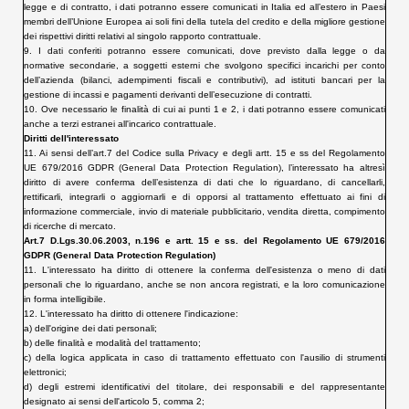
legge e di contratto, i dati potranno essere comunicati in Italia ed all’estero in Paesi
membri dell’Unione Europea ai soli fini della tutela del credito e della migliore gestione
dei rispettivi diritti relativi al singolo rapporto contrattuale.
9. I dati conferiti potranno essere comunicati, dove previsto dalla legge o da
normative secondarie, a soggetti esterni che svolgono specifici incarichi per conto
dell’azienda (bilanci, adempimenti fiscali e contributivi), ad istituti bancari per la
gestione di incassi e pagamenti derivanti dell’esecuzione di contratti.
10. Ove necessario le finalità di cui ai punti 1 e 2, i dati potranno essere comunicati
anche a terzi estranei all'incarico contrattuale.
Diritti dell'interessato
11. Ai sensi dell’art.7 del Codice sulla Privacy e degli artt. 15 e ss
del Regolamento
UE 679/2016
GDPR
(General Data Protection Regulation)
, l’interessato ha altresì
diritto di avere conferma dell’esistenza di dati che lo riguardano, di cancellarli,
rettificarli, integrarli o aggiornarli e di opporsi al trattamento effettuato ai fini di
informazione commerciale, invio di materiale pubblicitario, vendita diretta, compimento
di ricerche di mercato.
Art.7 D.Lgs.30.06.2003, n.196 e artt. 15 e ss.
del Regolamento UE 679/2016
GDPR
(General Data Protection Regulation)
11.
L'interessato ha diritto di ottenere la conferma dell'esistenza o meno di dati
personali che lo riguardano, anche se non ancora registrati, e la loro comunicazione
in forma intelligibile.
12.
L'interessato ha diritto di ottenere l'indicazione:
a) dell'origine dei dati personali;
b) delle finalità e modalità del trattamento;
c) della logica applicata in caso di trattamento effettuato con l'ausilio di strumenti
elettronici;
d) degli estremi identificativi del titolare, dei responsabili e del rappresentante
designato ai sensi dell'articolo 5, comma 2;