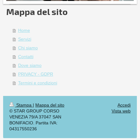
Mappa del sito
Home
Servizi
Chi siamo
Contatti
Dove siamo
PRIVACY - GDPR
Termini e condizioni
Stampa
|
Mappa del sito
Accedi
© STAR GROUP CORSO
Vista web
VENEZIA 79/A 37047 SAN
BONIFACIO. Partita IVA:
04317550236